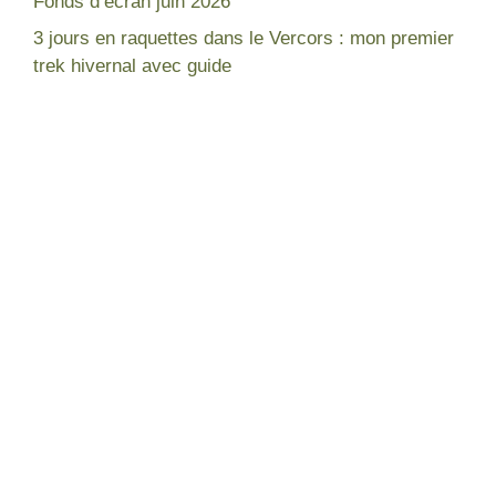
Fonds d’écran juin 2026
3 jours en raquettes dans le Vercors : mon premier
trek hivernal avec guide
Népal
France
Mon expérience
Lac blanc Chamonix
Tour des Annapurnas
Gorges de la Diosaz
Equipement pour trek
Lac du Lou - Les Ménuires
Lacs à voir - Vosges
Lac des Corbeaux - Vosges
Lacs à voir - Chamonix
Trois jours en raquette dans le
Vercors
Fonds d'écran
Nouvelle Zélande