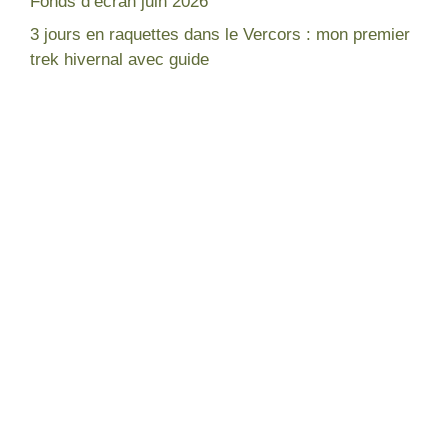
Fonds d’écran juin 2026
3 jours en raquettes dans le Vercors : mon premier
trek hivernal avec guide
Népal
France
Mon expérience
Lac blanc Chamonix
Tour des Annapurnas
Gorges de la Diosaz
Equipement pour trek
Lac du Lou - Les Ménuires
Lacs à voir - Vosges
Lac des Corbeaux - Vosges
Lacs à voir - Chamonix
Trois jours en raquette dans le
Vercors
Fonds d'écran
Nouvelle Zélande