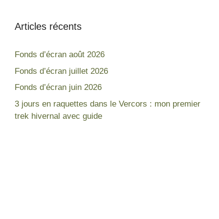
Articles récents
Fonds d’écran août 2026
Fonds d’écran juillet 2026
Fonds d’écran juin 2026
3 jours en raquettes dans le Vercors : mon premier
trek hivernal avec guide
Népal
France
Mon expérience
Lac blanc Chamonix
Tour des Annapurnas
Gorges de la Diosaz
Equipement pour trek
Lac du Lou - Les Ménuires