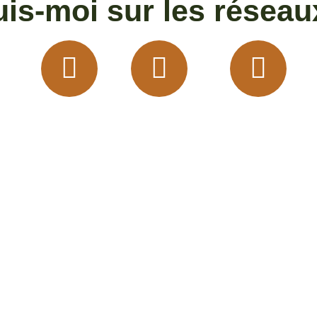
is-moi sur les réseau
Fonds d'écran
Nouvelle Zé
monix
Février 2026
Whangarei
iosaz
Mars 2026
Itinéraire Île d
es Ménuires
Avril 2026
Faire du Helpx
Vosges
Mai 2026
La vie en van
aux - Vosges
Juin 2026
Le Northland
Chamonix
Juillet 2026
Faire son sac