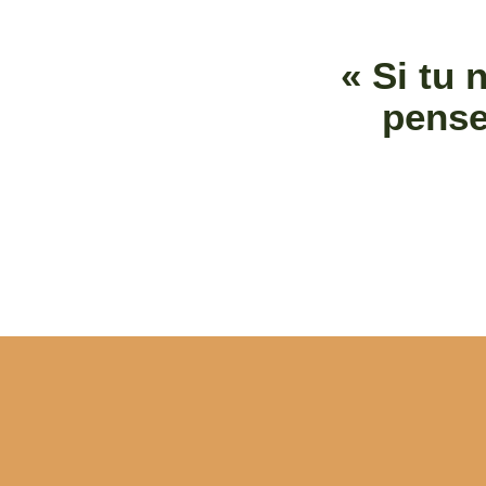
« Si tu 
pense