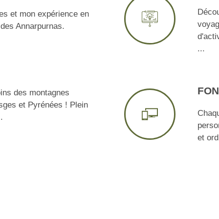
Décou
s et mon expérience en
voyag
r des Annarpurnas.
d'act
...
FON
oins des montagnes
sges et Pyrénées ! Plein
Chaqu
.
perso
et ord