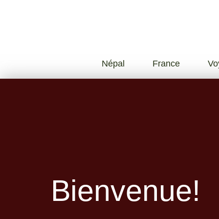
Népal
France
Vo
Bienvenue!