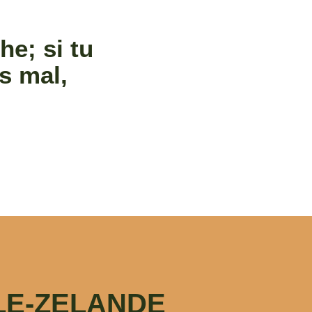
he; si tu
s mal,
LE-ZELANDE