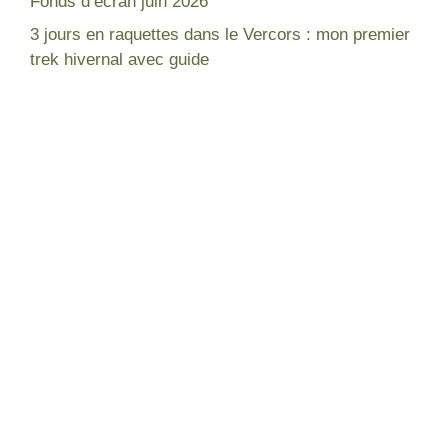
Fonds d’écran juin 2026
3 jours en raquettes dans le Vercors : mon premier
trek hivernal avec guide
Népal
France
Mon expérience
Lac blanc Chamonix
Tour des Annapurnas
Gorges de la Diosaz
Equipement pour trek
Lac du Lou - Les Ménuires
Lacs à voir - Vosges
Lac des Corbeaux - Vosges
Lacs à voir - Chamonix
Trois jours en raquette dans le
Vercors
Fonds d'écran
Nouvelle Zélande