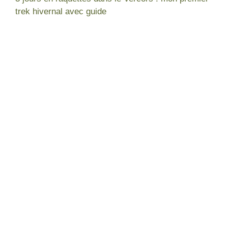
trek hivernal avec guide
Népal
France
Mon expérience
Lac blanc Chamonix
Tour des Annapurnas
Gorges de la Diosaz
Equipement pour trek
Lac du Lou - Les Ménuires
Lacs à voir - Vosges
Lac des Corbeaux - Vosges
Lacs à voir - Chamonix
Trois jours en raquette dans le
Vercors
Fonds d'écran
Nouvelle Zélande
Février 2026
Whangarei