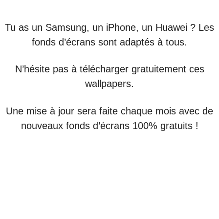
Tu as un Samsung, un iPhone, un Huawei ? Les
fonds d’écrans sont adaptés à tous.
N’hésite pas à télécharger gratuitement ces
wallpapers.
Une mise à jour sera faite chaque mois avec de
nouveaux fonds d’écrans 100% gratuits !
Népal
France
Mon expérience
Lac blanc Chamonix
Tour des Annapurnas
Gorges de la Diosaz
Equipement pour trek
Lac du Lou - Les Ménuires