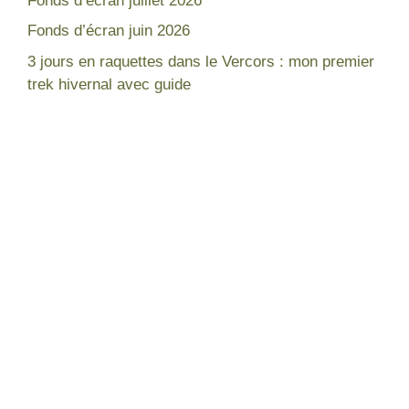
Fonds d’écran juillet 2026
Fonds d’écran juin 2026
3 jours en raquettes dans le Vercors : mon premier
trek hivernal avec guide
Népal
France
Mon expérience
Lac blanc Chamonix
Tour des Annapurnas
Gorges de la Diosaz
Equipement pour trek
Lac du Lou - Les Ménuires
Lacs à voir - Vosges
Lac des Corbeaux - Vosges
Lacs à voir - Chamonix
Trois jours en raquette dans le
Vercors