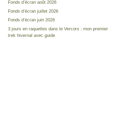
Fonds d’écran août 2026
Fonds d’écran juillet 2026
Fonds d’écran juin 2026
3 jours en raquettes dans le Vercors : mon premier
trek hivernal avec guide
Népal
France
Mon expérience
Lac blanc Chamonix
Tour des Annapurnas
Gorges de la Diosaz
Equipement pour trek
Lac du Lou - Les Ménuires
Lacs à voir - Vosges
Lac des Corbeaux - Vosges
Lacs à voir - Chamonix
Trois jours en raquette dans le
Vercors